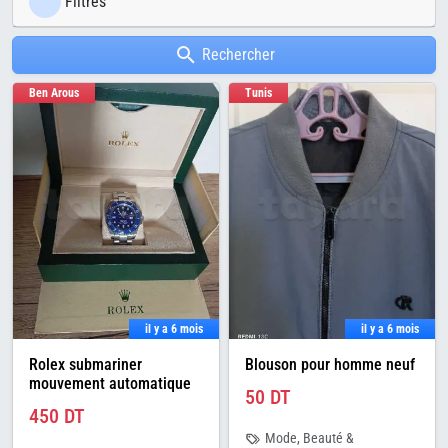
Filtres
Rechercher
Ben Arous
Tunis
il y a 6 mois
il y a 6 mois
Rolex submariner
Blouson pour homme neuf
mouvement automatique
50 DT
450 DT
Mode, Beauté &