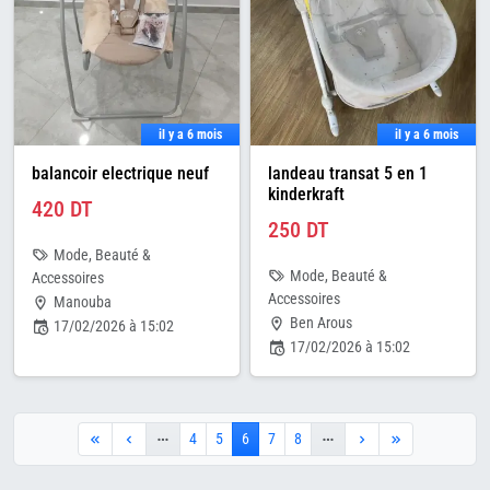
il y a 6 mois
il y a 6 mois
balancoir electrique neuf
landeau transat 5 en 1
kinderkraft
420 DT
250 DT
Mode, Beauté &
Mode, Beauté &
Accessoires
Accessoires
Manouba
Ben Arous
17/02/2026 à 15:02
17/02/2026 à 15:02
4
5
6
7
8