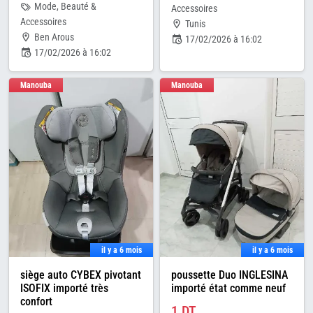
Mode, Beauté &
Accessoires
Accessoires
Tunis
Ben Arous
17/02/2026 à 16:02
17/02/2026 à 16:02
Manouba
Manouba
il y a 6 mois
il y a 6 mois
siège auto CYBEX pivotant
poussette Duo INGLESINA
ISOFIX importé très
importé état comme neuf
confort
1 DT