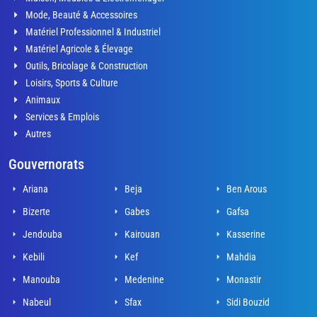
Mode, Beauté & Accessoires
Matériel Professionnel & Industriel
Matériel Agricole & Élevage
Outils, Bricolage & Construction
Loisirs, Sports & Culture
Animaux
Services & Emplois
Autres
Gouvernorats
Ariana
Beja
Ben Arous
Bizerte
Gabes
Gafsa
Jendouba
Kairouan
Kasserine
Kebili
Kef
Mahdia
Manouba
Medenine
Monastir
Nabeul
Sfax
Sidi Bouzid