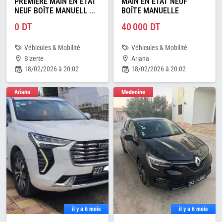
PREMIÈRE MAIN EN ÉTAT
MAIN EN ÉTAT NEUF
NEUF BOÎTE MANUELL
...
BOÎTE MANUELLE
0 DT
40 000 DT
Véhicules & Mobilité
Véhicules & Mobilité
Bizerte
Ariana
18/02/2026 à 20:02
18/02/2026 à 20:02
Ariana
Medenine
il y a 6 mois
il y a 6 mois