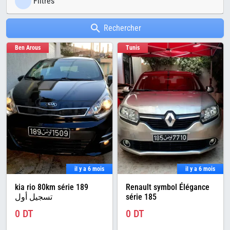
Filtres
Rechercher
Ben Arous
Tunis
il y a 6 mois
il y a 6 mois
kia rio 80km série 189
Renault symbol Élégance
تسجيل أول
série 185
0 DT
0 DT