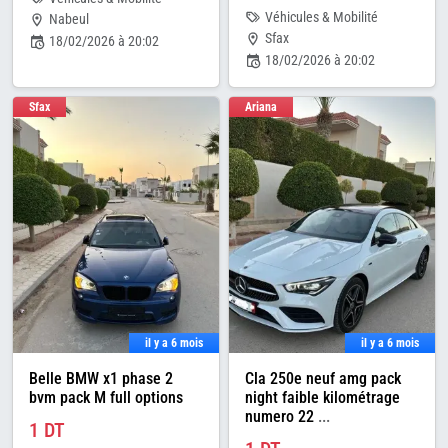
Véhicules & Mobilité
Nabeul
Sfax
18/02/2026 à 20:02
18/02/2026 à 20:02
Sfax
Ariana
il y a 6 mois
il y a 6 mois
Belle BMW x1 phase 2
Cla 250e neuf amg pack
bvm pack M full options
night faible kilométrage
numero 22
...
1 DT