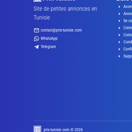
Acceu
Site de petites annonces en
Anno
Tunisie
Se c
Crée
contact@prix-tunisie.com
Conta
WhatsApp
Condi
Telegram
Confi
Supp
prix-tunisie.com © 2026