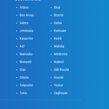
Ariana
Beja
Ben Arous
Bizerte
Gabes
Gafsa
r
Jendouba
Kairouan
Kasserine
Kebili
Kef
Mahdia
Manouba
Medenine
Monastir
Nabeul
Sfax
Sidi Bouzid
Siliana
Sousse
Tataouine
Tozeur
Tunis
Zaghouan