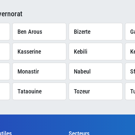
vernorat
Ben Arous
Bizerte
G
Kasserine
Kebili
K
Monastir
Nabeul
S
Tataouine
Tozeur
T
utiles
Secteurs