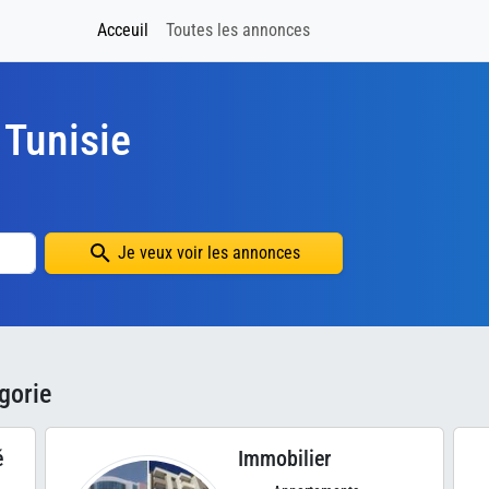
Acceuil
Toutes les annonces
Tunisie
Je veux voir les annonces
gorie
é
Immobilier