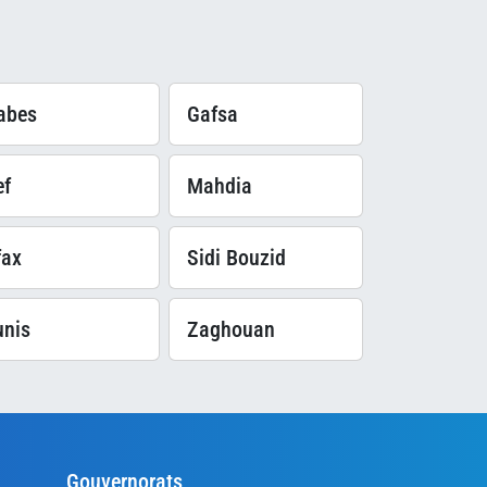
abes
Gafsa
ef
Mahdia
fax
Sidi Bouzid
unis
Zaghouan
Gouvernorats