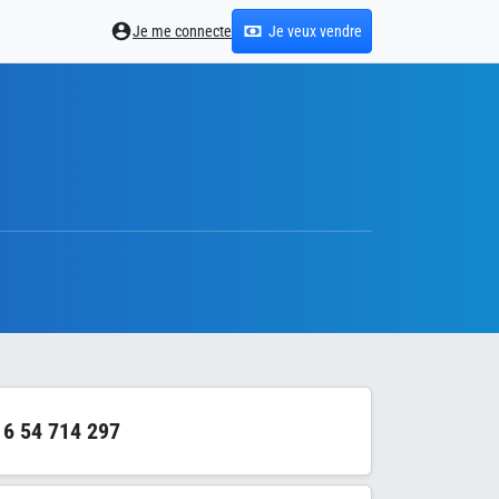
Je me connecte
Je veux vendre
6 54 714 297