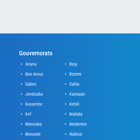
Gouvernorats
Ariana
Beja
Ben Arous
Bizerte
Gabes
Gafsa
r
Jendouba
Kairouan
Kasserine
Kebili
Kef
Mahdia
Manouba
Medenine
Monastir
Nabeul