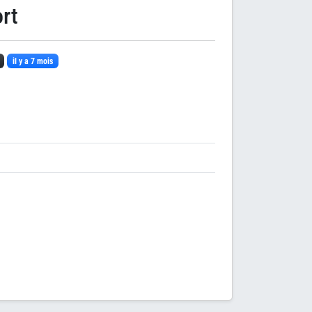
rt
il y a 7 mois