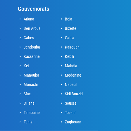
Gouvernorats
Ariana
Beja
Ben Arous
Bizerte
Gabes
Gafsa
r
Jendouba
Kairouan
Kasserine
Kebili
Kef
Mahdia
Manouba
Medenine
Monastir
Nabeul
Sfax
Sidi Bouzid
Siliana
Sousse
Tataouine
Tozeur
Tunis
Zaghouan