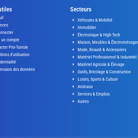
utiles
Secteurs
il
Véhicules & Mobilité
nces
Immobilier
onnecter
Électronique & High-Tech
r un compte
Maison, Meubles & Électroménage
cter Prix-Tunisie
Mode, Beauté & Accessoires
tions d'utilisation
Matériel Professionnel & Industriel
dentialité
Matériel Agricole & Élevage
ression des données
Outils, Bricolage & Construction
Loisirs, Sports & Culture
Animaux
Services & Emplois
Autres