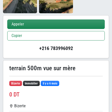
Appeler
Copier
+216 783996092
terrain 500m vue sur mère
Bizerte
Immobilier
il y a 6 mois
0 DT
Bizerte