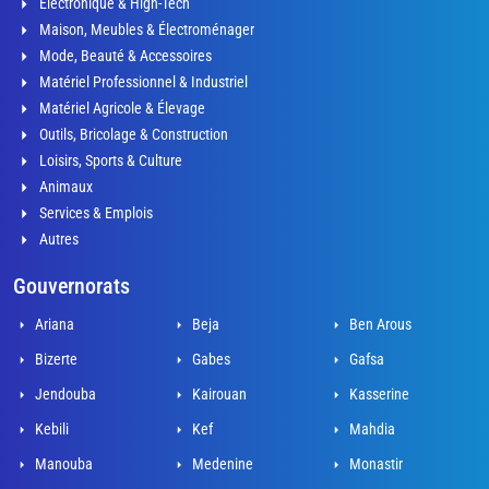
Électronique & High-Tech
Maison, Meubles & Électroménager
Mode, Beauté & Accessoires
Matériel Professionnel & Industriel
Matériel Agricole & Élevage
Outils, Bricolage & Construction
Loisirs, Sports & Culture
Animaux
Services & Emplois
Autres
Gouvernorats
Ariana
Beja
Ben Arous
Bizerte
Gabes
Gafsa
Jendouba
Kairouan
Kasserine
Kebili
Kef
Mahdia
Manouba
Medenine
Monastir