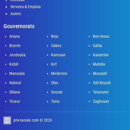
Services & Emplois
Autres
Gouvernorats
Ariana
Beja
Ben Arous
Bizerte
Gabes
Gafsa
Jendouba
Kairouan
Kasserine
Kebili
Kef
Mahdia
Manouba
Medenine
Monastir
Nabeul
Sfax
Sidi Bouzid
Siliana
Sousse
Tataouine
Tozeur
Tunis
Zaghouan
prix-tunisie.com © 2026
développé par Adel Mahjoub