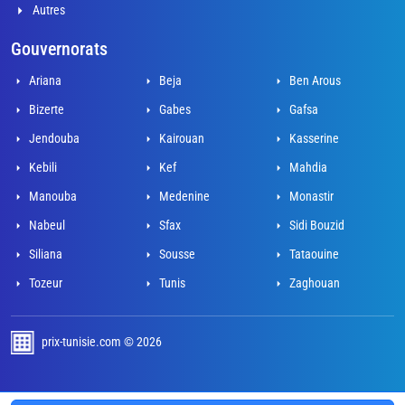
Autres
Gouvernorats
Ariana
Beja
Ben Arous
Bizerte
Gabes
Gafsa
Jendouba
Kairouan
Kasserine
Kebili
Kef
Mahdia
Manouba
Medenine
Monastir
Nabeul
Sfax
Sidi Bouzid
Siliana
Sousse
Tataouine
Tozeur
Tunis
Zaghouan
prix-tunisie.com © 2026
développé par Adel Mahjoub