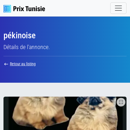
pékinoise
Détails de l'annonce.
Retour au listing