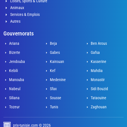
Loisirs, Sports & Culture
Animaux
Services & Emplois
Autres
Gouvernorats
Ariana
Beja
Ben Arous
Bizerte
Gabes
Gafsa
Jendouba
Kairouan
Kasserine
Kebili
Kef
Mahdia
Manouba
Medenine
Monastir
Nabeul
Sfax
Sidi Bouzid
Siliana
Sousse
Tataouine
Tozeur
Tunis
Zaghouan
prix-tunisie.com © 2026