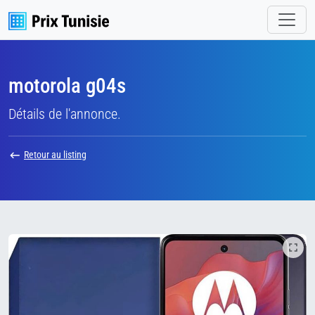
motorola g04s
Détails de l'annonce.
Retour au listing