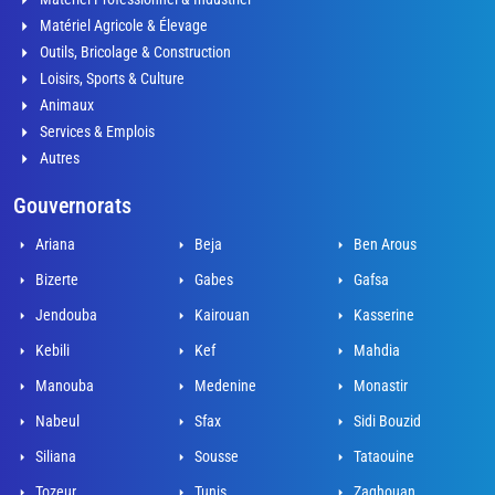
Matériel Agricole & Élevage
Outils, Bricolage & Construction
Loisirs, Sports & Culture
Animaux
Services & Emplois
Autres
Gouvernorats
Ariana
Beja
Ben Arous
Bizerte
Gabes
Gafsa
Jendouba
Kairouan
Kasserine
Kebili
Kef
Mahdia
Manouba
Medenine
Monastir
Nabeul
Sfax
Sidi Bouzid
Siliana
Sousse
Tataouine
Tozeur
Tunis
Zaghouan