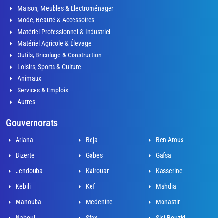
Maison, Meubles & Électroménager
Mode, Beauté & Accessoires
Matériel Professionnel & Industriel
Matériel Agricole & Élevage
Outils, Bricolage & Construction
Loisirs, Sports & Culture
Animaux
Services & Emplois
Autres
Gouvernorats
Ariana
Beja
Ben Arous
Bizerte
Gabes
Gafsa
Jendouba
Kairouan
Kasserine
Kebili
Kef
Mahdia
Manouba
Medenine
Monastir
Nabeul
Sfax
Sidi Bouzid