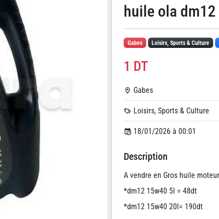
huile ola dm12 
Gabes
Loisirs, Sports & Culture
1 DT
Gabes
Loisirs, Sports & Culture
18/01/2026 à 00:01
Description
A vendre en Gros huile moteur
*dm12 15w40 5l = 48dt
*dm12 15w40 20l= 190dt