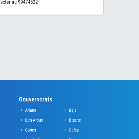
ntacter au 99474522
Gouvernorats
Ariana
Beja
Ben Arous
Bizerte
Gabes
Gafsa
r