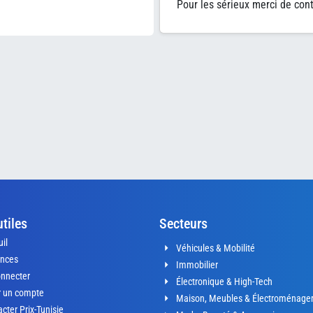
Pour les sérieux merci de co
utiles
Secteurs
il
Véhicules & Mobilité
nces
Immobilier
onnecter
Électronique & High-Tech
r un compte
Maison, Meubles & Électroménage
cter Prix-Tunisie