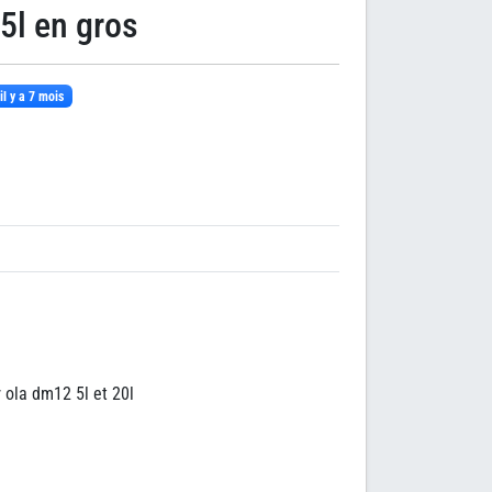
5l en gros
il y a 7 mois
 ola dm12 5l et 20l