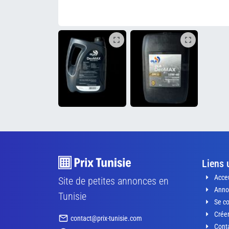
Liens 
Acceu
Site de petites annonces en
Anno
Tunisie
Se c
Crée
contact@prix-tunisie.com
Conta