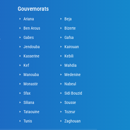
Gouvernorats
Ariana
Beja
Ben Arous
Bizerte
Gabes
Gafsa
r
Jendouba
Kairouan
Kasserine
Kebili
Kef
Mahdia
Manouba
Medenine
Monastir
Nabeul
Sfax
Sidi Bouzid
Siliana
Sousse
Tataouine
Tozeur
Tunis
Zaghouan