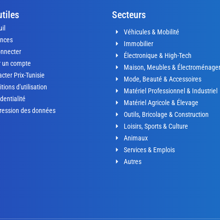
utiles
Secteurs
il
Véhicules & Mobilité
nces
Immobilier
onnecter
Électronique & High-Tech
r un compte
Maison, Meubles & Électroménage
cter Prix-Tunisie
Mode, Beauté & Accessoires
tions d'utilisation
Matériel Professionnel & Industriel
dentialité
Matériel Agricole & Élevage
ression des données
Outils, Bricolage & Construction
Loisirs, Sports & Culture
Animaux
Services & Emplois
Autres