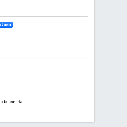
 a 7 mois
en bonne état