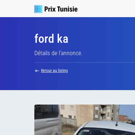
ford ka
Détails de l'annonce.
Retour au listing