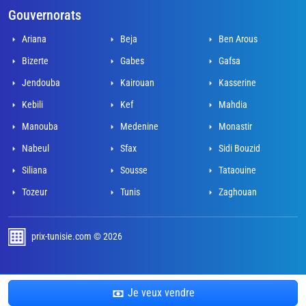
Gouvernorats
Ariana
Beja
Ben Arous
Bizerte
Gabes
Gafsa
Jendouba
Kairouan
Kasserine
Kebili
Kef
Mahdia
Manouba
Medenine
Monastir
Nabeul
Sfax
Sidi Bouzid
Siliana
Sousse
Tataouine
Tozeur
Tunis
Zaghouan
prix-tunisie.com © 2026
développé par Adel Mahjoub
Je veux vendre