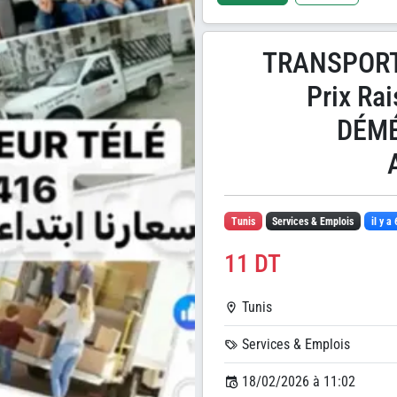
اسعارنا خيالية 🚚TR
Prix Ra
DÉM
Tunis
Services & Emplois
il y a
11 DT
Tunis
Services & Emplois
18/02/2026 à 11:02