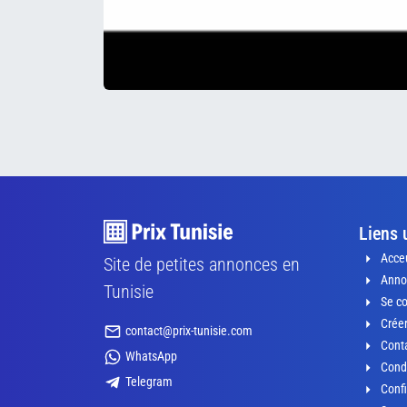
Liens 
Acceu
Site de petites annonces en
Anno
Tunisie
Se c
Crée
contact@prix-tunisie.com
Conta
WhatsApp
Condi
Telegram
Confi