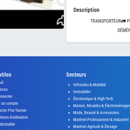
Description
اسعارنا خيالية 🚚TRANSPOR
DÉMÉN
utiles
Secteurs
il
Véhicules & Mobilité
nces
Immobilier
onnecter
Électronique & High-Tech
r un compte
Maison, Meubles & Électroménage
cter Prix-Tunisie
Mode, Beauté & Accessoires
tions d'utilisation
Matériel Professionnel & Industriel
dentialité
Matériel Agricole & Élevage