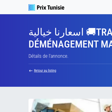
اسعارنا خيالية 🚚TRANSPORTEUR🚛 Prix Raisonnable télé 97472 416
DÉMÉNAGEMENT MAI
Détails de l'annonce.
Retour au listing