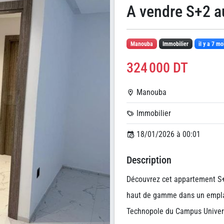
A vendre S+2 a
Manouba
Immobilier
il y a 7 mo
324 000 DT
Manouba
Immobilier
18/01/2026 à 00:01
Description
Découvrez cet appartement S+
haut de gamme dans un empla
Technopole du Campus Univers