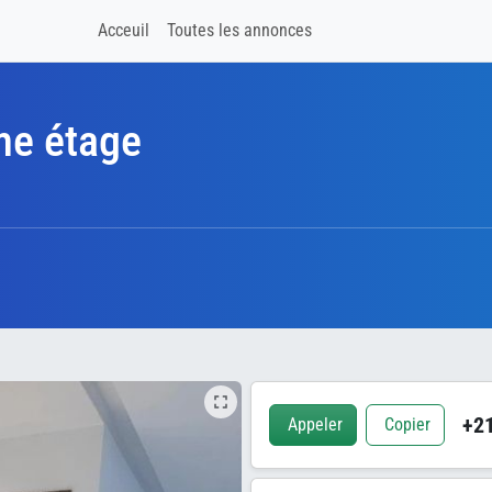
Acceuil
Toutes les annonces
me étage
+21
Appeler
Copier