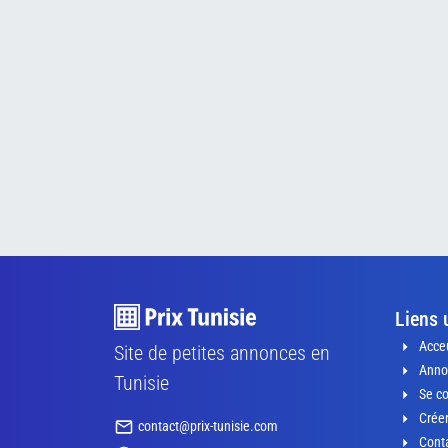
Liens 
Acceu
Site de petites annonces en
Anno
Tunisie
Se c
Crée
contact@prix-tunisie.com
Conta