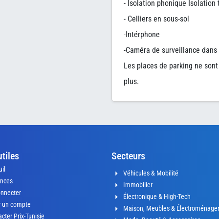
- Isolation phonique Isolation
- Celliers en sous-sol
-Intérphone
-Caméra de surveillance dans
Les places de parking ne sont
plus.
utiles
Secteurs
il
Véhicules & Mobilité
nces
Immobilier
onnecter
Électronique & High-Tech
r un compte
Maison, Meubles & Électroménage
cter Prix-Tunisie