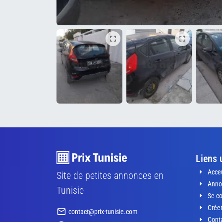
Liens 
Acceu
Site de petites annonces en
Anno
Tunisie
Se c
Crée
contact@prix-tunisie.com
Conta