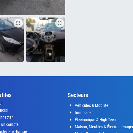
utiles
Secteurs
il
Véhicules & Mobilité
nces
Immobilier
onnecter
Électronique & High-Tech
r un compte
Maison, Meubles & Électroménage
cter Prix-Tunisie