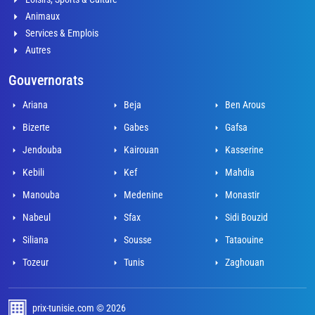
Animaux
Services & Emplois
Autres
Gouvernorats
Ariana
Beja
Ben Arous
Bizerte
Gabes
Gafsa
Jendouba
Kairouan
Kasserine
Kebili
Kef
Mahdia
Manouba
Medenine
Monastir
Nabeul
Sfax
Sidi Bouzid
Siliana
Sousse
Tataouine
Tozeur
Tunis
Zaghouan
prix-tunisie.com © 2026
développé par Adel Mahjoub