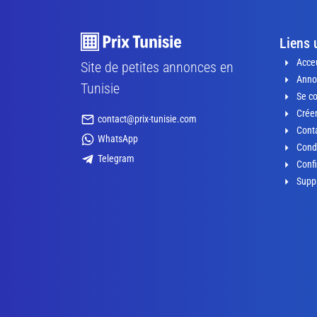
Liens 
Acceu
Site de petites annonces en
Anno
Tunisie
Se c
Crée
contact@prix-tunisie.com
Conta
WhatsApp
Condi
Telegram
Confi
Supp