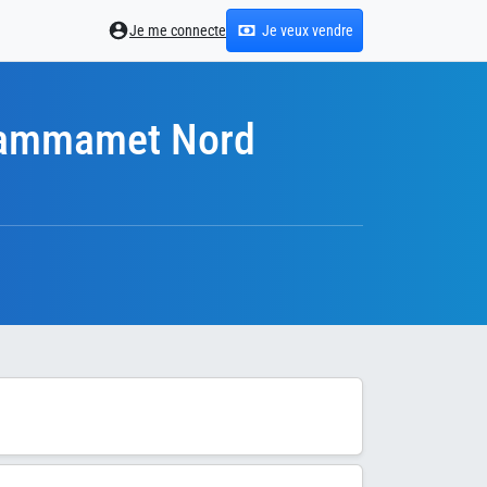
Je me connecte
Je veux vendre
 Hammamet Nord