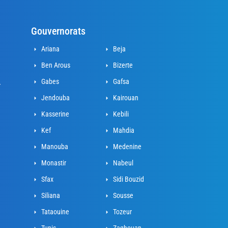
Gouvernorats
Ariana
Beja
Ben Arous
Bizerte
Gabes
Gafsa
r
Jendouba
Kairouan
Kasserine
Kebili
Kef
Mahdia
Manouba
Medenine
Monastir
Nabeul
Sfax
Sidi Bouzid
Siliana
Sousse
Tataouine
Tozeur
Tunis
Zaghouan