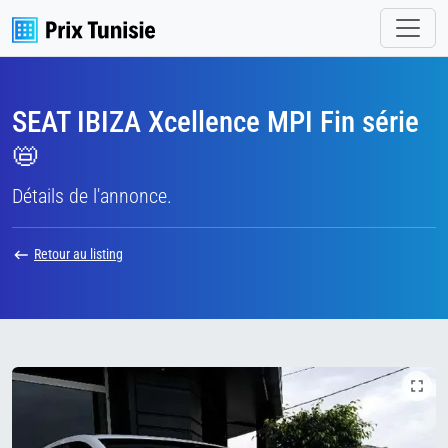
SEAT IBIZA Xcellence MPI Fin série
📛
Détails de l'annonce.
Retour au listing