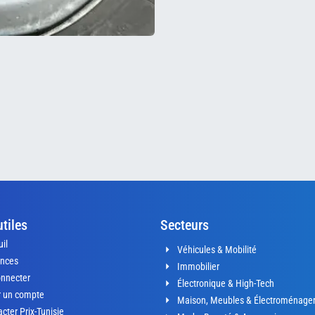
utiles
Secteurs
il
Véhicules & Mobilité
nces
Immobilier
onnecter
Électronique & High-Tech
r un compte
Maison, Meubles & Électroménage
cter Prix-Tunisie