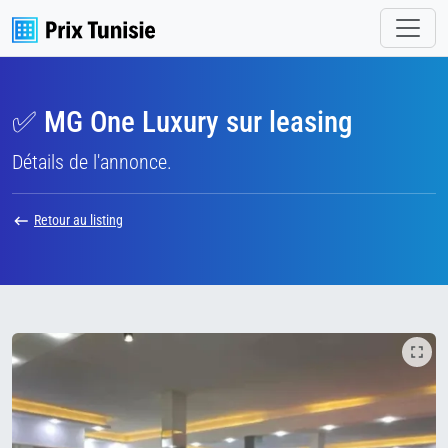
✅ MG One Luxury sur leasing
Détails de l'annonce.
Retour au listing