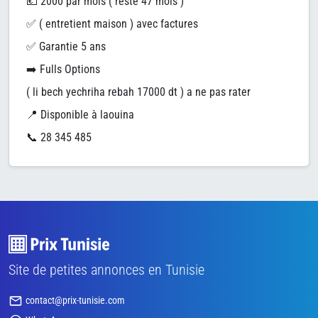
💶 2000 par mois ( reste 47 mois )
✅ ( entretient maison ) avec factures
✅ Garantie 5 ans
➡️ Fulls Options
( li bech yechriha rebah 17000 dt ) a ne pas rater
📍 Disponible à laouina
📞 28 345 485
Site de petites annonces en Tunisie
contact@prix-tunisie.com