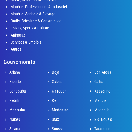
Matériel Professionnel & Industriel
Matériel Agricole & Élevage
Outils, Bricolage & Construction
Loisirs, Sports & Culture
Animaux
Services & Emplois
Autres
Gouvernorats
Ariana
Beja
Ben Arous
Bizerte
Gabes
Gafsa
Jendouba
Kairouan
Kasserine
Kebili
Kef
Mahdia
Manouba
Medenine
Monastir
Nabeul
Sfax
Sidi Bouzid
Siliana
Sousse
Tataouine