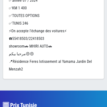
✅année 07 / 2024
✅KM 1 400
✅TOUTES OPTIONS
✅TUNIS 246
⚡️On accepte l'échange des voitures⚡️
☎️55418503/22418503
showroom🚗 MHIRI AUTO🚗
مرحبا بيكم😍😍
📍Résidence Feres lotissement al Yamama Jardin Del
Menzah2