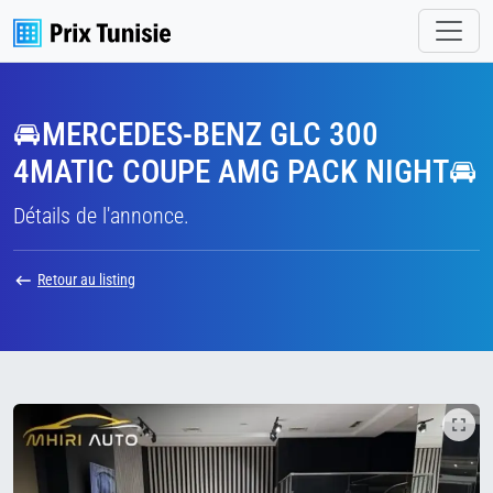
🚘MERCEDES-BENZ GLC 300
4MATIC COUPE AMG PACK NIGHT🚘
Détails de l'annonce.
Retour au listing