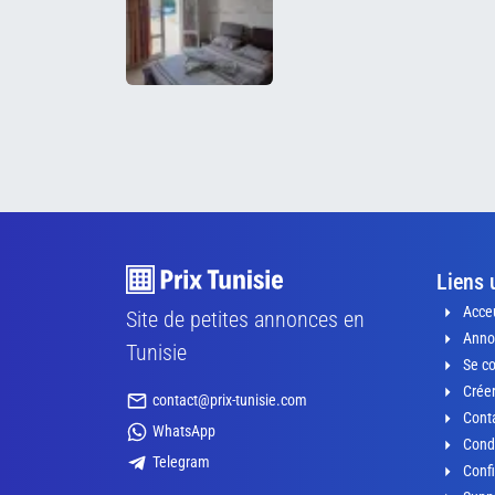
Liens 
Acceu
Site de petites annonces en
Anno
Tunisie
Se c
Crée
contact@prix-tunisie.com
Conta
WhatsApp
Condi
Telegram
Confi