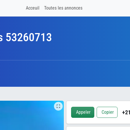
Acceuil
Toutes les annonces
es 53260713
+21
Appeler
Copier