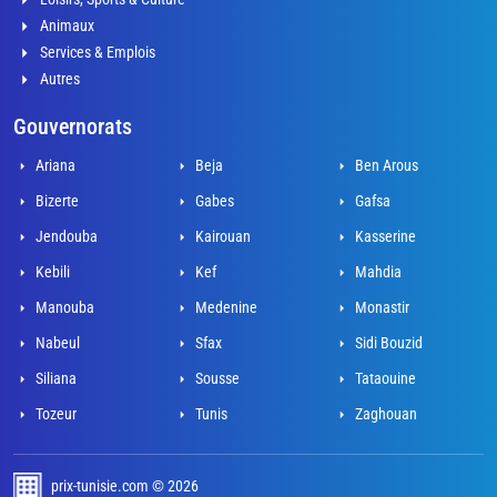
Animaux
Services & Emplois
Autres
Gouvernorats
Ariana
Beja
Ben Arous
Bizerte
Gabes
Gafsa
Jendouba
Kairouan
Kasserine
Kebili
Kef
Mahdia
Manouba
Medenine
Monastir
Nabeul
Sfax
Sidi Bouzid
Siliana
Sousse
Tataouine
Tozeur
Tunis
Zaghouan
prix-tunisie.com © 2026
développé par Adel Mahjoub