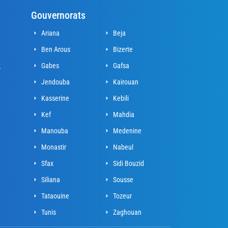
Gouvernorats
Ariana
Beja
Ben Arous
Bizerte
Gabes
Gafsa
r
Jendouba
Kairouan
Kasserine
Kebili
Kef
Mahdia
Manouba
Medenine
Monastir
Nabeul
Sfax
Sidi Bouzid
Siliana
Sousse
Tataouine
Tozeur
Tunis
Zaghouan