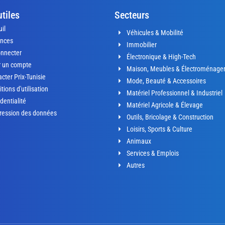
utiles
Secteurs
il
Véhicules & Mobilité
nces
Immobilier
onnecter
Électronique & High-Tech
r un compte
Maison, Meubles & Électroménage
cter Prix-Tunisie
Mode, Beauté & Accessoires
tions d'utilisation
Matériel Professionnel & Industriel
dentialité
Matériel Agricole & Élevage
ression des données
Outils, Bricolage & Construction
Loisirs, Sports & Culture
Animaux
Services & Emplois
Autres