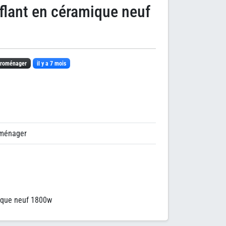
flant en céramique neuf
troménager
il y a 7 mois
oménager
ique neuf 1800w