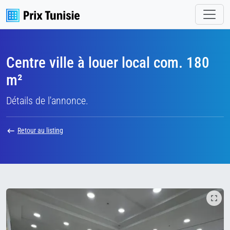
Centre ville à louer local com. 180
m²
Détails de l'annonce.
Retour au listing