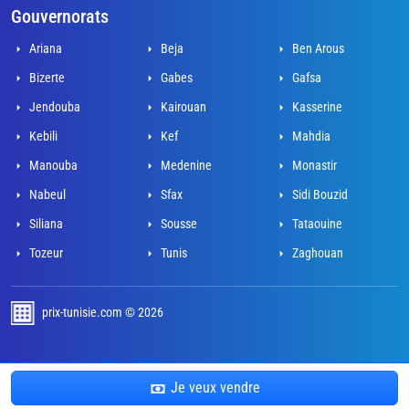
Gouvernorats
Ariana
Beja
Ben Arous
Bizerte
Gabes
Gafsa
Jendouba
Kairouan
Kasserine
Kebili
Kef
Mahdia
Manouba
Medenine
Monastir
Nabeul
Sfax
Sidi Bouzid
Siliana
Sousse
Tataouine
Tozeur
Tunis
Zaghouan
prix-tunisie.com © 2026
développé par Adel Mahjoub
Je veux vendre