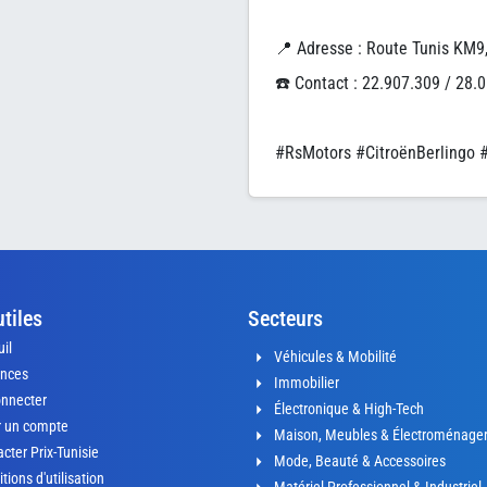
📍 Adresse : Route Tunis KM9,
☎️ Contact : 22.907.309 / 28.
#RsMotors #CitroënBerlingo 
utiles
Secteurs
il
Véhicules & Mobilité
nces
Immobilier
onnecter
Électronique & High-Tech
r un compte
Maison, Meubles & Électroménage
cter Prix-Tunisie
Mode, Beauté & Accessoires
tions d'utilisation
Matériel Professionnel & Industriel