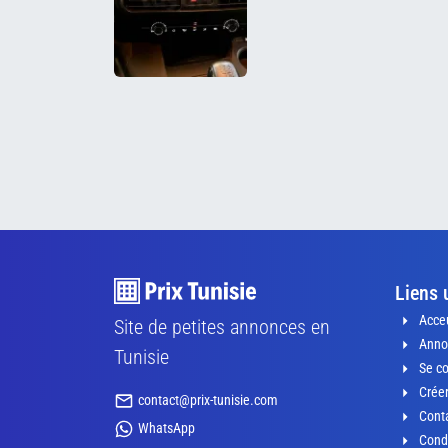
Liens 
Acceu
Site de petites annonces en
Anno
Tunisie
Se c
Crée
contact@prix-tunisie.com
Conta
WhatsApp
Condi