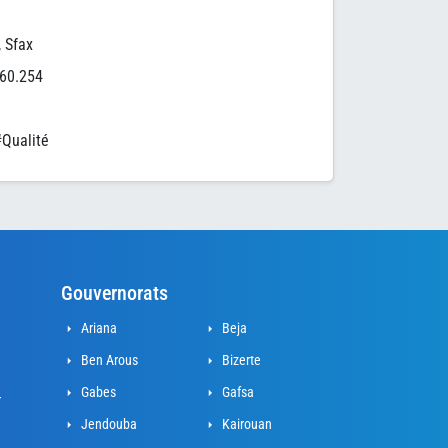
 Sfax
060.254
#Qualité
Gouvernorats
Ariana
Beja
Ben Arous
Bizerte
Gabes
Gafsa
r
Jendouba
Kairouan