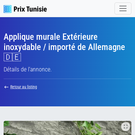
Applique murale Extérieure
inoxydable / importé de Allemagne
🇩🇪
Détails de l'annonce.
Retour au listing