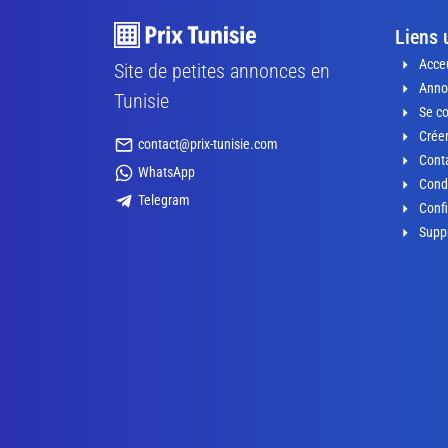
Liens 
Acceu
Site de petites annonces en
Anno
Tunisie
Se c
Crée
contact@prix-tunisie.com
Conta
WhatsApp
Condi
Telegram
Confi
Supp