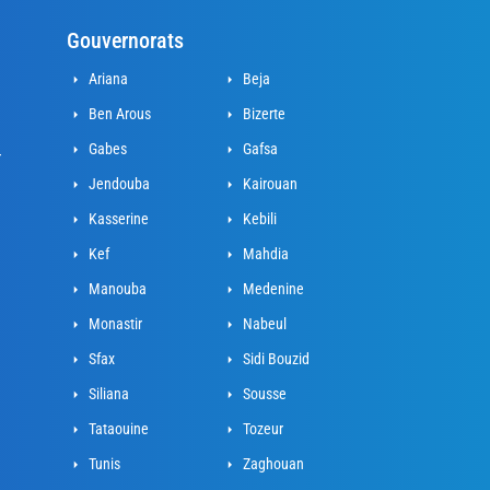
Gouvernorats
Ariana
Beja
Ben Arous
Bizerte
Gabes
Gafsa
r
Jendouba
Kairouan
Kasserine
Kebili
Kef
Mahdia
Manouba
Medenine
Monastir
Nabeul
Sfax
Sidi Bouzid
Siliana
Sousse
Tataouine
Tozeur
Tunis
Zaghouan