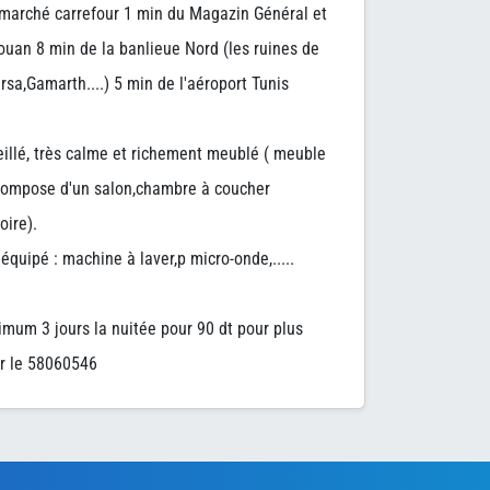
rmarché carrefour 1 min du Magazin Général et
uan 8 min de la banlieue Nord (les ruines de
rsa,Gamarth....) 5 min de l'aéroport Tunis
illé, très calme et richement meublé ( meuble
 compose d'un salon,chambre à coucher
oire).
quipé : machine à laver,p micro-onde,.....
imum 3 jours la nuitée pour 90 dt pour plus
ur le 58060546