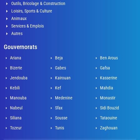
Outils, Bricolage & Construction
Loisirs, Sports & Culture
Animaux
Services & Emplois
Autres
Gouvernorats
Ariana
Beja
Ben Arous
Bizerte
Gabes
Gafsa
Jendouba
Kairouan
Kasserine
Kebili
Kef
Mahdia
Manouba
Medenine
Monastir
Nabeul
Sfax
Sidi Bouzid
Siliana
Sousse
Tataouine
Tozeur
Tunis
Zaghouan