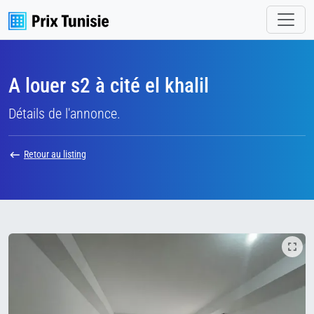
A louer s2 à cité el khalil
Détails de l'annonce.
Retour au listing