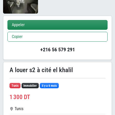
Appeler
Copier
+216 56 579 291
A louer s2 à cité el khalil
Tunis
Immobilier
il y a 6 mois
1 300 DT
Tunis